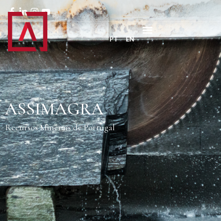
PT
EN
ASSIMAGRA
Recursos Minerais de Portugal