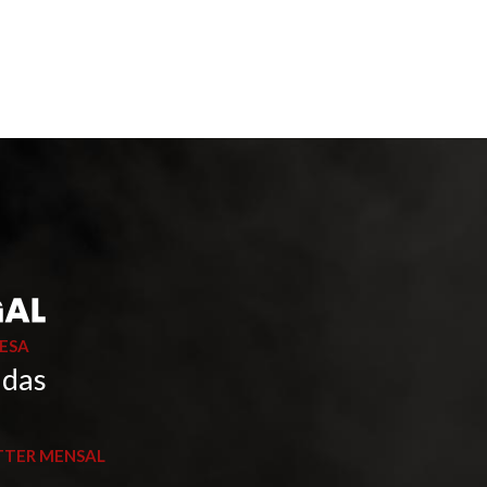
ESA
 das
TTER MENSAL