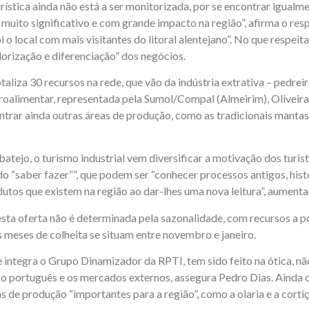
stica ainda não está a ser monitorizada, por se encontrar igualme
uito significativo e com grande impacto na região”, afirma o res
o local com mais visitantes do litoral alentejano”. No que respeit
orização e diferenciação” dos negócios.
taliza 30 recursos na rede, que vão da indústria extrativa – pedre
agroalimentar, representada pela Sumol/Compal (Almeirim), Oliveira
rar ainda outras áreas de produção, como as tradicionais mantas
atejo, o turismo industrial vem diversificar a motivação dos turis
do “saber fazer””, que podem ser “conhecer processos antigos, hist
tos que existem na região ao dar-lhes uma nova leitura”, aumentado
esta oferta não é determinada pela sazonalidade, com recursos a po
s meses de colheita se situam entre novembro e janeiro.
integra o Grupo Dinamizador da RPTI, tem sido feito na ótica, não 
co português e os mercados externos, assegura Pedro Dias. Ainda c
 de produção “importantes para a região”, como a olaria e a cortiç