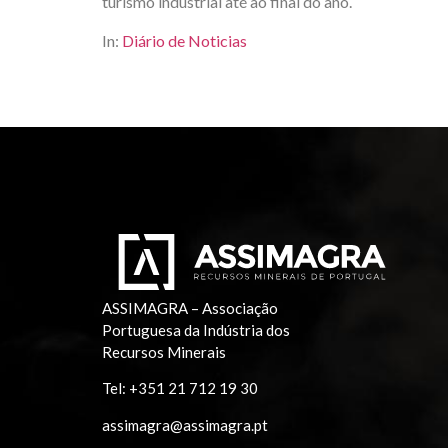
turismo industrial até ao final do ano.
In:
Diário de Noticias
ASSIMAGRA – Associação
Portuguesa da Indústria dos
Recursos Minerais
Tel:
+351 21 712 19 30
assimagra@assimagra.pt