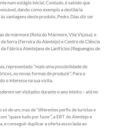
nte num estágio inicial. Contudo, é sabido que
ponsável, dando como exemplo a destilaria
a às vantagens deste produto, Pedro Dias diz ser
iras de mármore (Rota do Mármore, Vila Viçosa), e
 da Serra (Ferreira do Alentejo) e Centro de Ciência
 da Fábrica Alentejana de Lanifícios (Reguengos de
tas, representado “mais uma possibilidade de
óricos, ou novas formas de produzir”. Para o
 o interesse na sua visita.
derem ser visitados durante o ano inteiro – até no
só de um, mas de “diferentes perfis de turistas e
om “quase tudo por fazer”, a ERT do Alentejo e
a, e conseguir duplicar a oferta associada ao