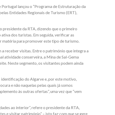
e Portugal lançou o “Programa de Estruturação da
 pelas Entidades Regionais de Turismo (ERT),
 o presidente da RTA, dizendo que o primeiro
ativa dos turistas. Em seguida, verificar as
ir matéria para promover este tipo de turismo.
 a receber visitas. Entre o património que integra a
nal atividade conserveira, a Mina de Sal-Gema
zeite. Neste segmento, os visitantes podem ainda
 identificação do Algarve e, por este motivo,
ocura e não naquelas pelas quais já somos
omplemento às outras ofertas”, uma vez que “vem
ades ao interior”, refere o presidente da RTA,
es e visitar património” – isto faz com que se gere