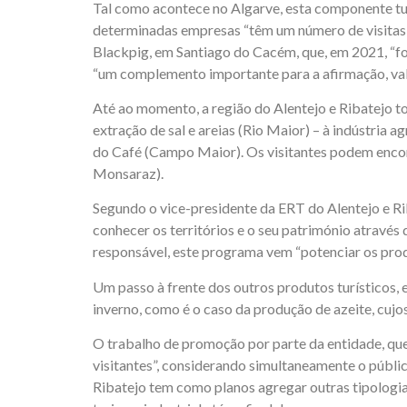
Tal como acontece no Algarve, esta componente turí
determinadas empresas “têm um número de visitas m
Blackpig, em Santiago do Cacém, que, em 2021, “foi 
“um complemento importante para a afirmação, val
Até ao momento, a região do Alentejo e Ribatejo to
extração de sal e areias (Rio Maior) – à indústria 
do Café (Campo Maior). Os visitantes podem encont
Monsaraz).
Segundo o vice-presidente da ERT do Alentejo e Rib
conhecer os territórios e o seu património através 
responsável, este programa vem “potenciar os produ
Um passo à frente dos outros produtos turísticos, 
inverno, como é o caso da produção de azeite, cujo
O trabalho de promoção por parte da entidade, que 
visitantes”, considerando simultaneamente o públi
Ribatejo tem como planos agregar outras tipologias