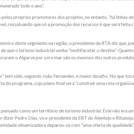
munerado todo o ano”.
to pelos próprios promotores dos projetos, no entanto, “há linhas 
sável, ressalvando que só a promoção dos recursos é que será feita
ico deste segmento na região, o presidente da RTA diz que, por s
de que o turismo industrial venha “multifacetar o destino”. Quanto
ocuram o Algarve por sol e mar são os mesmos dos outros produto
os” tem sido, segundo João Fernandes, o maior desafio. No que toc
 do programa, cujo plano final será “construir uma rota organiza
ha pensado como um território de turismo industrial. Este não era u
por dizer Pedro Dias, vice-presidente da ERT do Alentejo e Ribatejo
a entidade dinamizadora deparou-se com “uma oferta de qualidade”.