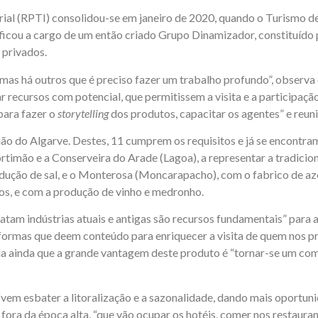
ial (RPTI) consolidou-se em janeiro de 2020, quando o Turismo d
 ficou a cargo de um então criado Grupo Dinamizador, constituído
 privados.
 mas há outros que é preciso fazer um trabalho profundo”, observa
r recursos com potencial, que permitissem a visita e a participação 
para fazer o
storytelling
dos produtos, capacitar os agentes” e reun
gião do Algarve. Destes, 11 cumprem os requisitos e já se encontram
rtimão e a Conserveira do Arade (Lagoa), a representar a tradicio
produção de sal, e o Monterosa (Moncarapacho), com o fabrico de a
inos, e com a produção de vinho e medronho.
atam indústrias atuais e antigas são recursos fundamentais” para a
 formas que deem conteúdo para enriquecer a visita de quem nos pr
vela ainda que a grande vantagem deste produto é “tornar-se um c
vem esbater a litoralização e a sazonalidade, dando mais oportunid
ora da época alta, “que vão ocupar os hotéis, comer nos restaurant