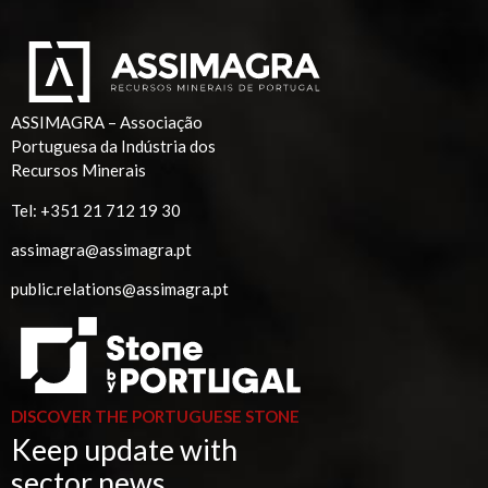
ASSIMAGRA – Associação
Portuguesa da Indústria dos
Recursos Minerais
Tel:
+351 21 712 19 30
assimagra@assimagra.pt
public.relations@assimagra.pt
DISCOVER THE PORTUGUESE STONE
Keep update with
sector news.