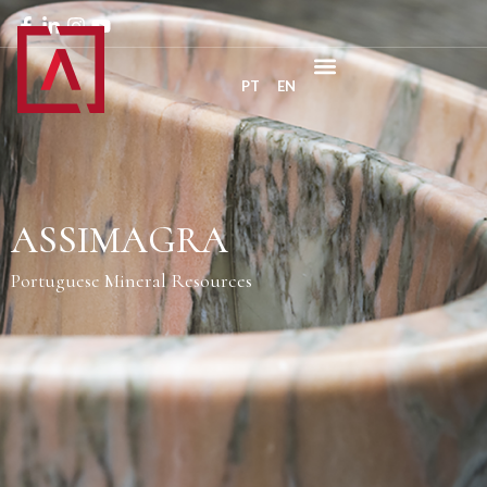
PT
EN
ASSIMAGRA
Portuguese Mineral Resources