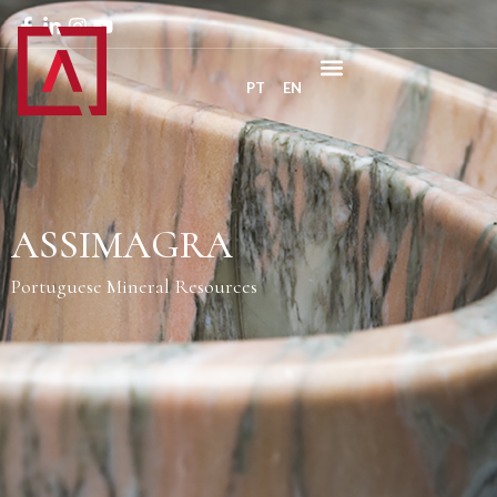
PT
EN
ASSIMAGRA
Portuguese Mineral Resources