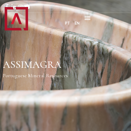
PT
EN
ASSIMAGRA
Portuguese Mineral Resources