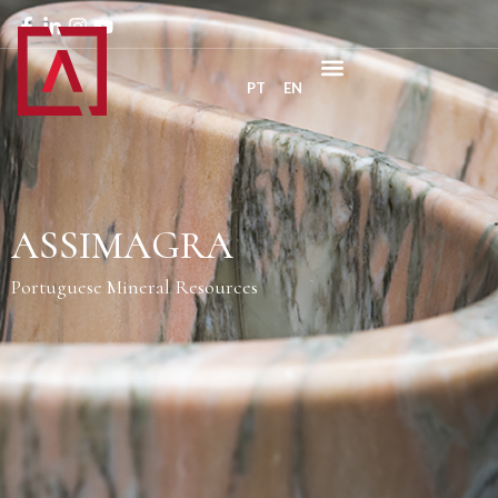
PT
EN
ASSIMAGRA
Portuguese Mineral Resources