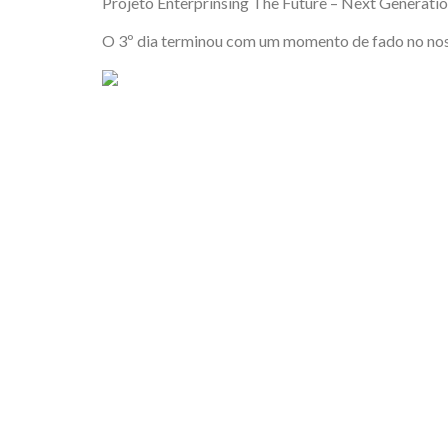
Projeto Enterprinsing The Future – Next Generat
O 3º dia terminou com um momento de fado no nosso
ASSIMAGRA – Associação
Portuguesa da Indústria dos