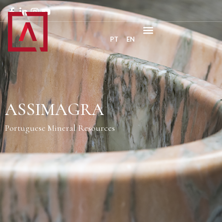
PT
EN
ASSIMAGRA
Portuguese Mineral Resources