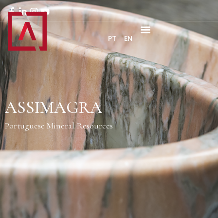
PT
EN
ASSIMAGRA
Portuguese Mineral Resources