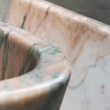
PT
EN