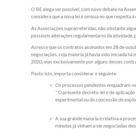
O BE alega ser possível, com novo debate na Assem
considera que a nova lei é omissa no que respeita 
As Associações suprarreferidas, não obstante algu
possíveis alterações regulamentares da atividade,
Acresce que os contratos assinados em 28 de outu
negociações, cuja maioria já havia sido iniciada h
2020, mas exclusivamente por alguns desses contrat
Posto isto, importa considerar o seguinte:
Os processos pendentes enquadram-se n
” O presente decreto-lei é de aplicaçã
experimental ou de concessão de expl
A sua grande maioria é relativa a proc
minutas já vinham a ser negociadas de