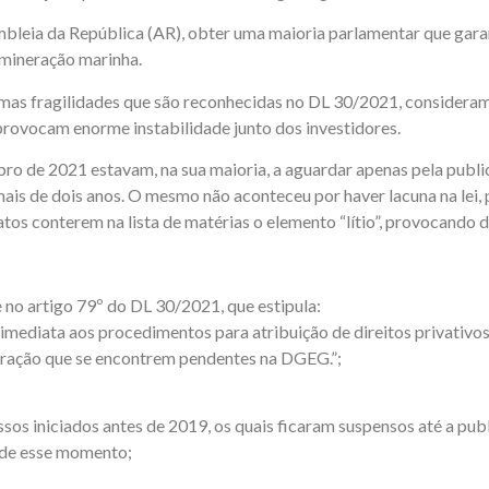
bleia da República (AR), obter uma maioria parlamentar que gara
à mineração marinha.
mas fragilidades que são reconhecidas no DL 30/2021, consideram
 provocam enorme instabilidade junto dos investidores.
bro de 2021 estavam, na sua maioria, a aguardar apenas pela pub
á mais de dois anos. O mesmo não aconteceu por haver lacuna na lei
os conterem na lista de matérias o elemento “lítio”, provocando d
o artigo 79º do DL 30/2021, que estipula:
o imediata aos procedimentos para atribuição de direitos privativo
oração que se encontrem pendentes na DGEG.”;
essos iniciados antes de 2019, os quais ficaram suspensos até a pu
sde esse momento;