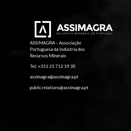
ASSIMAGRA – Associação
Portuguesa da Indústria dos
Recursos Minerais
Tel:
+351 21 712 19 30
assimagra@assimagra.pt
public.relations@assimagra.pt