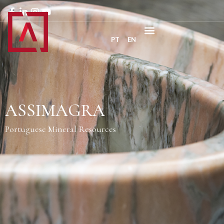
PT
EN
ASSIMAGRA
Portuguese Mineral Resources