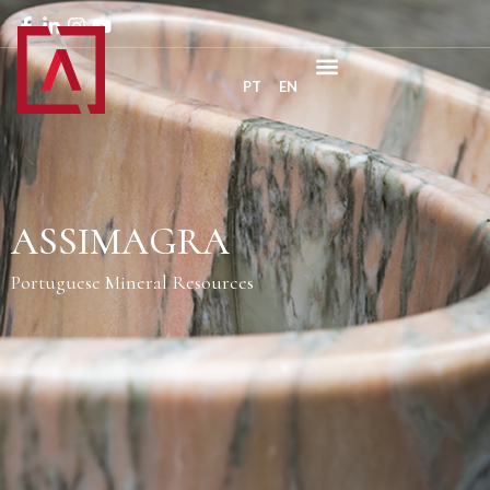
PT
EN
ASSIMAGRA
Portuguese Mineral Resources