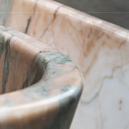
PT
EN