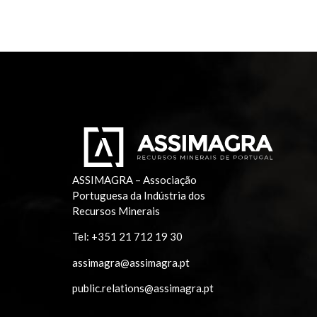
ASSIMAGRA – Associação
Portuguesa da Indústria dos
Recursos Minerais
Tel:
+351 21 712 19 30
assimagra@assimagra.pt
public.relations@assimagra.pt