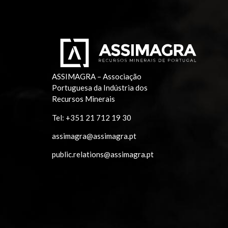
ASSIMAGRA – Associação
Portuguesa da Indústria dos
Recursos Minerais
Tel:
+351 21 712 19 30
assimagra@assimagra.pt
public.relations@assimagra.pt