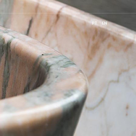
PT
EN