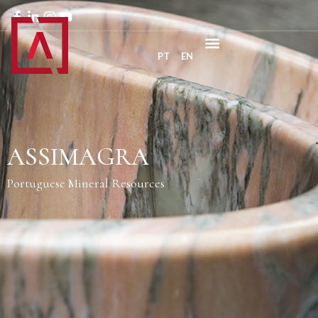
PT
EN
ASSIMAGRA
Portuguese Mineral Resources