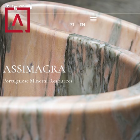
PT
EN
ASSIMAGRA
Portuguese Mineral Resources