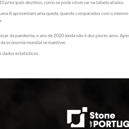
10 principais destinos, como se pode observar na tabela abaixo.
tuguesa 8 apresentam uma queda, quando comparados com o mesmo
a.
ar da pandemia, o ano de 2020 ainda não é dos piores anos. Apes
o da economia mundial se mantiver.
 dados estatísticos.