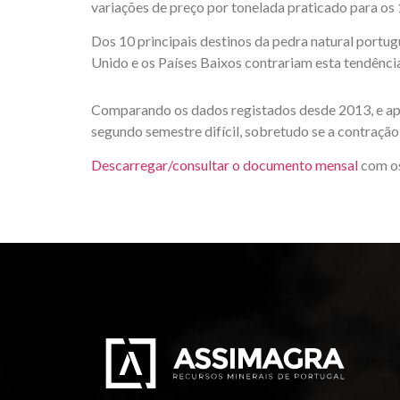
variações de preço por tonelada praticado para os 
Dos 10 principais destinos da pedra natural por
Unido e os Países Baixos contrariam esta tendênci
Comparando os dados registados desde 2013, e apes
segundo semestre difícil, sobretudo se a contraçã
Descarregar/consultar o documento mensal
com os