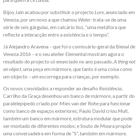
Bijoy Jain acabou por substituir o projecto
Lore
, anunciado em
Veneza, por um novo a que chamou
Water
: trata-se de uma
série de seis gárgulas, em calcário lioz, “uma metáfora que
reflecte a interacção entre a existência e o tempo”.
Já Alejandro Aravena – que foi o comissário-geral da Bienal de
Veneza 2016 – e o seu atelier Elemental mostram agora o
resultado do projecto só enunciado no ano passado,
A thing not
an object
, uma peça em mármore, que tanto é uma coisa como
um objecto – um escorrega para crianças, por exemplo.
Os novos convidados a responder ao desafio
Resistência
,
Carrilho da Graça desenhou um banco de mármore, a partir do
paralelepípedo criado por Mies van der Rohe para funcionar
como banco de espaços exteriores; Paulo David criou
Mult
,
também um banco em mármore, estrutura modular que pode
ser montado de diferentes modos; e Souto de Moura propõe
uma conversadeira em forma de “S”, também em mármore.