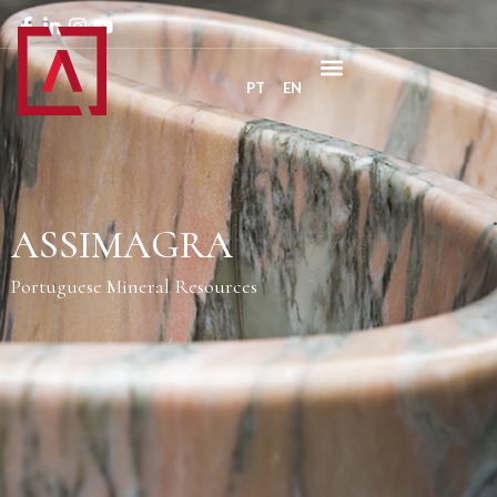
PT
EN
ASSIMAGRA
Portuguese Mineral Resources