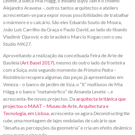
Levete, a sueca Mia Hägg, o indiano Bijoy Jain e o chileno
Alejandro Aravena –, outros tantos arquitectos e ateliers
acrescentam-se para expor novas possibilidades de trabalhar
o mármore e o calcário. São eles Eduardo Souto de Moura,
João Luís Carrilho da Graça e Paulo David, ao lado do libanês
Vladimir Djurovic e do brasileiro Marcio Kogan com o seu
Studio MK27.
Aproveitando a realização da conceituada Feira de Arte de
Basileia (
Art Basel 2017
), mesmo do outro lado da fronteira
com a Suíça, este segundo momento de
Primeira Pedra –
Resistência
recupera algumas das peças já apresentadas em
Veneza – o banco de jardim de Siza, o “X” multiusos de Mia
Hägg e o banco “metamórfico” de Amanda Levete –, e
acrescenta-lhe novos projectos. Da
arquitecta britânica que
projectou o MAAT – Museu de Arte, Arquitectura e
Tecnologia, em Lisboa
, acrescenta-se agora
Deconstructing the
cube
, uma montagem de lajes onduladas de calcário que
“desafia as percepções da geometria” e cria um efeito dinâmico
para quem a circunda.