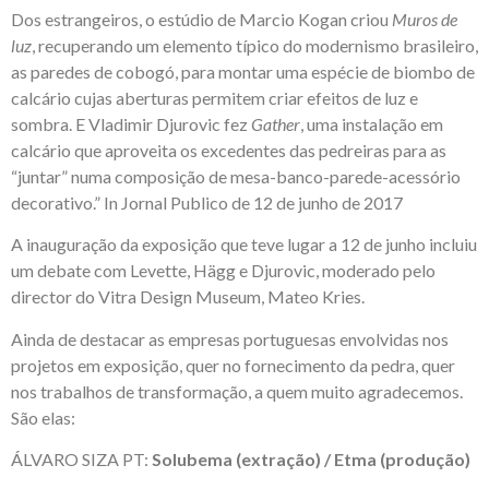
Dos estrangeiros, o estúdio de Marcio Kogan criou
Muros de
luz
, recuperando um elemento típico do modernismo brasileiro,
as paredes de cobogó, para montar uma espécie de biombo de
calcário cujas aberturas permitem criar efeitos de luz e
sombra. E Vladimir Djurovic fez
Gather
, uma instalação em
calcário que aproveita os excedentes das pedreiras para as
“juntar” numa composição de mesa-banco-parede-acessório
decorativo.” In Jornal Publico de 12 de junho de 2017
A inauguração da exposição que teve lugar a 12 de junho incluiu
um debate com Levette, Hägg e Djurovic, moderado pelo
director do Vitra Design Museum, Mateo Kries.
Ainda de destacar as empresas portuguesas envolvidas nos
projetos em exposição, quer no fornecimento da pedra, quer
nos trabalhos de transformação, a quem muito agradecemos.
São elas:
ÁLVARO SIZA PT:
Solubema (extração) / Etma (produção)