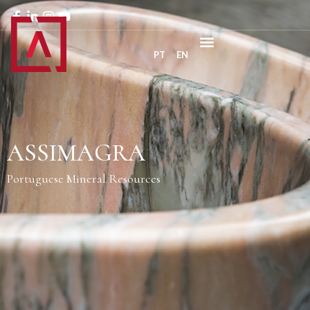
PT
EN
ASSIMAGRA
Portuguese Mineral Resources