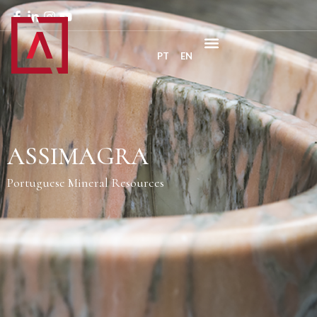
PT
EN
ASSIMAGRA
Portuguese Mineral Resources