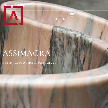
PT
EN
ASSIMAGRA
Portuguese Mineral Resources