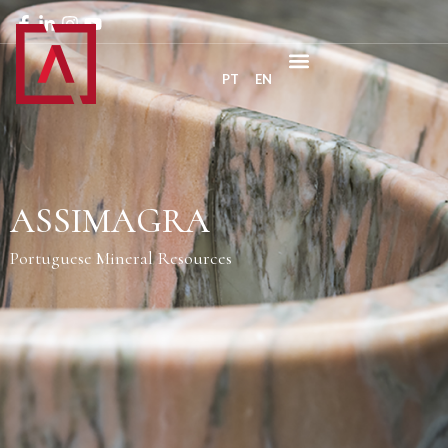
PT
EN
ASSIMAGRA
Portuguese Mineral Resources