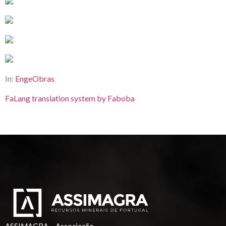
In:
EngeObras
FaLang translation system by Faboba
ASSIMAGRA – Associação