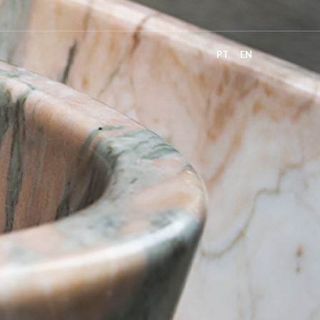
PT
EN