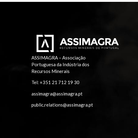
ASSIMAGRA – Associação
Portuguesa da Indústria dos
Recursos Minerais
Tel:
+351 21 712 19 30
assimagra@assimagra.pt
public.relations@assimagra.pt