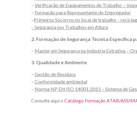
–
Verificação de Equipamentos de Trabalho – Ins
–
Formação para Representante do Empregador
–
Primeiros Socorros no local de trabalho – recicl
– Segurança nos Trabalhos em Altura
2. Formação de Segurança Técnica Específica pa
–
Master em Segurança na Indústria Extrativa – O
3. Qualidade e Ambiente
–
Gestão de Resíduos
–
Conformidade ambiental
–
Norma NP EN ISO 14001:2015 – Sistema de Ges
Consulte aqui o
Catálogo Formação ATAR/ASSI