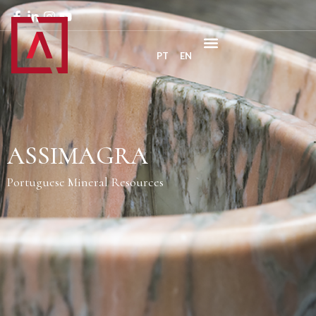
PT
EN
ASSIMAGRA
Portuguese Mineral Resources