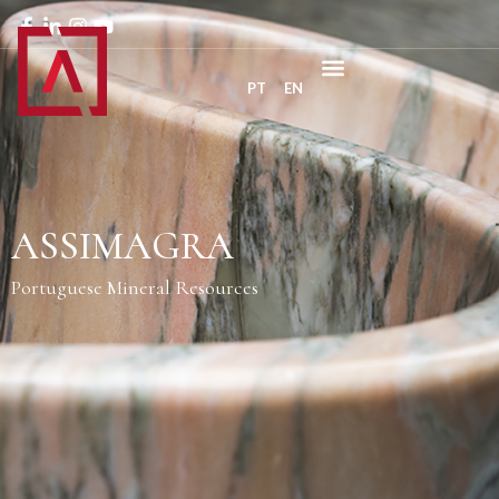
PT
EN
ASSIMAGRA
Portuguese Mineral Resources