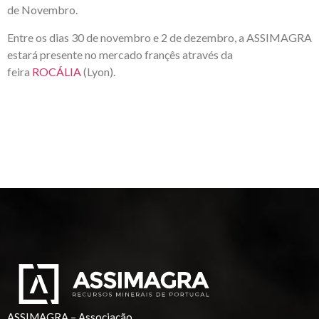
de Novembro.
Entre os dias 30 de novembro e 2 de dezembro, a ASSIMAGRA
estará presente no mercado françês através da
feira
ROCÁLIA
(Lyon).
ASSIMAGRA – Associação