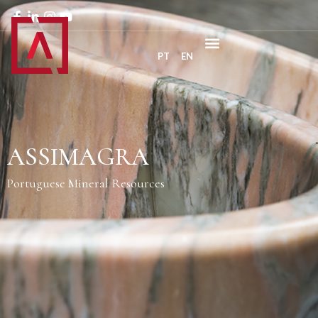
PT
EN
ASSIMAGRA
Portuguese Mineral Resources