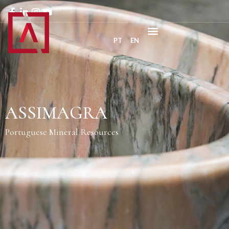
PT
EN
ASSIMAGRA
Portuguese Mineral Resources