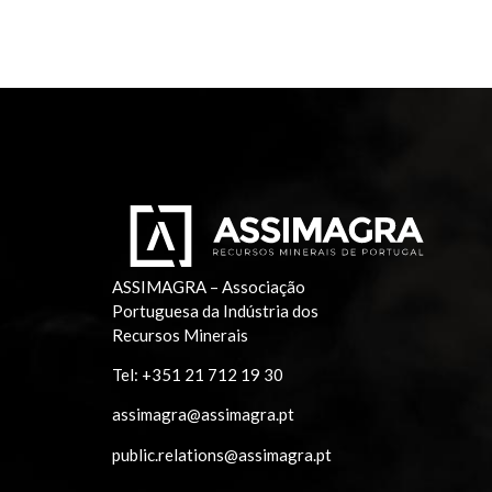
ASSIMAGRA – Associação
Portuguesa da Indústria dos
Recursos Minerais
Tel:
+351 21 712 19 30
assimagra@assimagra.pt
public.relations@assimagra.pt