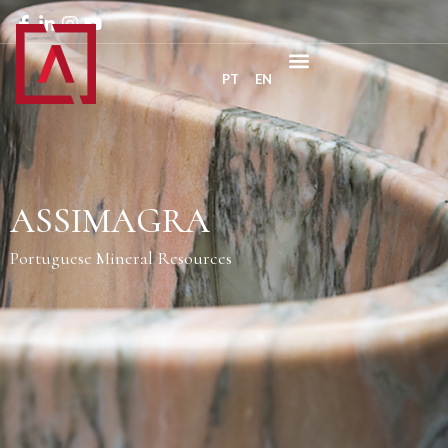
PT
EN
ASSIMAGRA
Portuguese Mineral Resources