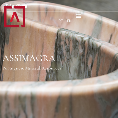
PT
EN
ASSIMAGRA
Portuguese Mineral Resources