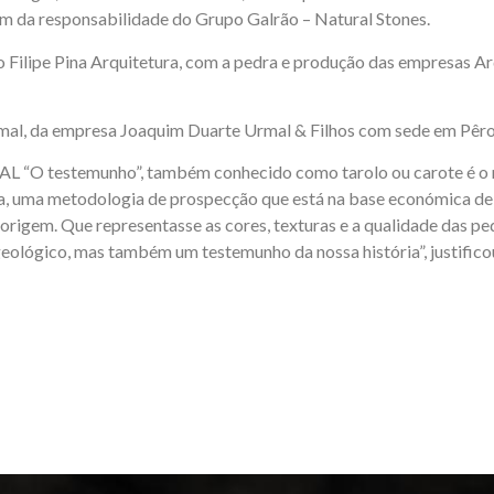
am da responsabilidade do Grupo Galrão – Natural Stones.
 Filipe Pina Arquitetura, com a pedra e produção das empresas Ard
mal, da empresa Joaquim Duarte Urmal & Filhos com sede em Pêro
 “O testemunho”, também conhecido como tarolo ou carote é o 
a, uma metodologia de prospecção que está na base económica de 
 origem. Que representasse as cores, texturas e a qualidade das p
lógico, mas também um testemunho da nossa história”, justificou