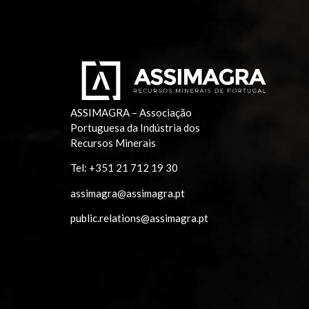
ASSIMAGRA – Associação
Portuguesa da Indústria dos
Recursos Minerais
Tel:
+351 21 712 19 30
assimagra@assimagra.pt
public.relations@assimagra.pt