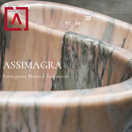
PT
EN
ASSIMAGRA
Portuguese Mineral Resources