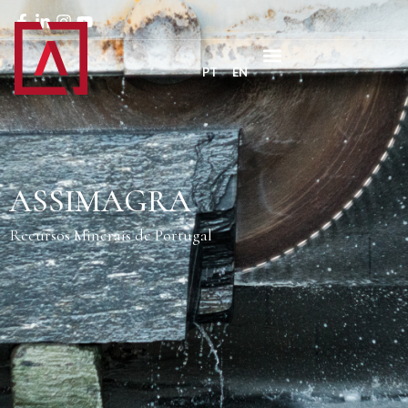
PT
EN
ASSIMAGRA
Recursos Minerais de Portugal