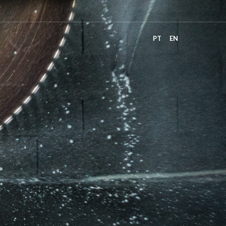
PT
EN