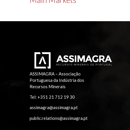
ASSIMAGRA – Associação
Portuguesa da Indústria dos
Recursos Minerais
Tel:
+351 21 712 19 30
assimagra@assimagra.pt
public.relations@assimagra.pt