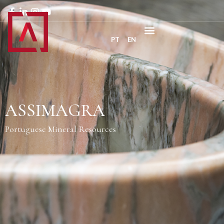
PT
EN
ASSIMAGRA
Portuguese Mineral Resources