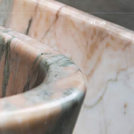
PT
EN