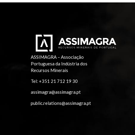
ASSIMAGRA – Associação
Portuguesa da Indústria dos
Recursos Minerais
Tel:
+351 21 712 19 30
assimagra@assimagra.pt
public.relations@assimagra.pt