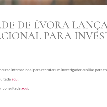
ADE DE ÉVORA LANÇ
CIONAL PARA INVE
curso internacional para recrutar um investigador auxiliar para t
sultada
aqui
.
er consultada
aqui
.