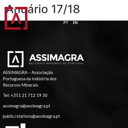
Anuário 17/18
PT
EN
ASSIMAGRA – Associação
Portuguesa da Indústria dos
Recursos Minerais
Tel:
+351 21 712 19 30
assimagra@assimagra.pt
public.relations@assimagra.pt