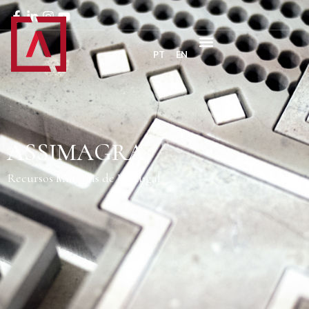
PT
EN
ASSIMAGRA
Recursos Minerais de Portugal