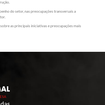
rução.
enho do setor, nas preocupações transversais a
tor.
sobre as principais iniciativas e preocupações mais
ESA
 das