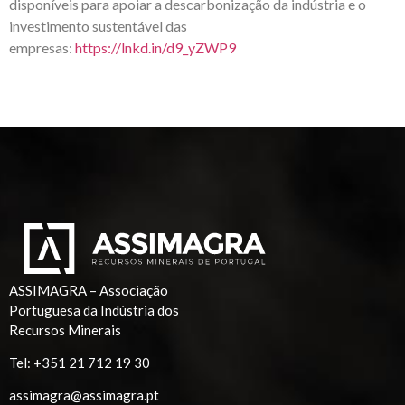
disponíveis para apoiar a descarbonização da indústria e o
investimento sustentável das
empresas:
https://lnkd.in/d9_yZWP9
ASSIMAGRA – Associação
Portuguesa da Indústria dos
Recursos Minerais
Tel:
+351 21 712 19 30
assimagra@assimagra.pt