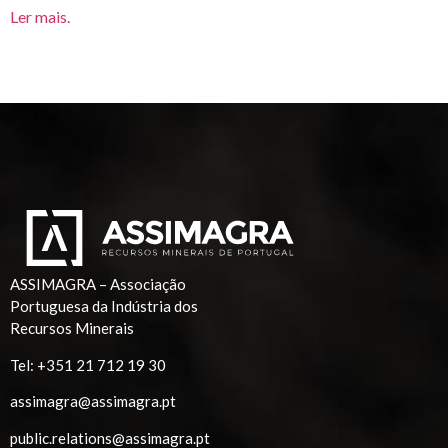
Ler mais.
ASSIMAGRA – Associação
Portuguesa da Indústria dos
Recursos Minerais
Tel:
+351 21 712 19 30
assimagra@assimagra.pt
public.relations@assimagra.pt