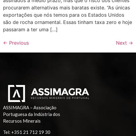
assinados a médio prazo, mas que o risco dos clientes
procurarem alternativas mais baratas existe. “As únicas
exportações que nós temos para os Estados Unidos
são de rocha ornamental. Essas tinham taxa zero e hoje
passaram a ter uma […]
←
Previous
Next
→
ASSIMAGRA – Associação
Portuguesa da Indústria dos
Recursos Minerais
Tel:
+351 21 712 19 30