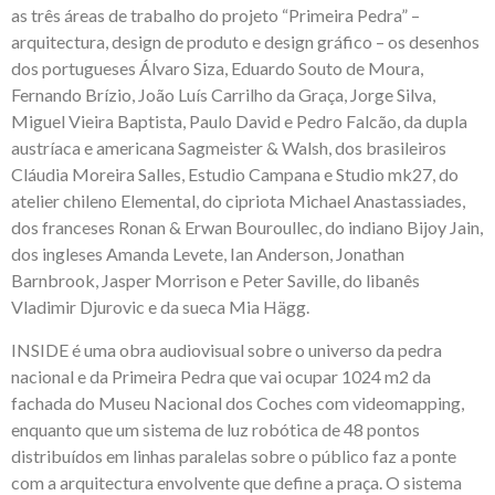
as três áreas de trabalho do projeto “Primeira Pedra” –
arquitectura, design de produto e design gráfico – os desenhos
dos portugueses Álvaro Siza, Eduardo Souto de Moura,
Fernando Brízio, João Luís Carrilho da Graça, Jorge Silva,
Miguel Vieira Baptista, Paulo David e Pedro Falcão, da dupla
austríaca e americana Sagmeister & Walsh, dos brasileiros
Cláudia Moreira Salles, Estudio Campana e Studio mk27, do
atelier chileno Elemental, do cipriota Michael Anastassiades,
dos franceses Ronan & Erwan Bouroullec, do indiano Bijoy Jain,
dos ingleses Amanda Levete, Ian Anderson, Jonathan
Barnbrook, Jasper Morrison e Peter Saville, do libanês
Vladimir Djurovic e da sueca Mia Hägg.
INSIDE é uma obra audiovisual sobre o universo da pedra
nacional e da Primeira Pedra que vai ocupar 1024 m2 da
fachada do Museu Nacional dos Coches com videomapping,
enquanto que um sistema de luz robótica de 48 pontos
distribuídos em linhas paralelas sobre o público faz a ponte
com a arquitectura envolvente que define a praça. O sistema