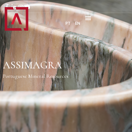
PT
EN
ASSIMAGRA
Portuguese Mineral Resources