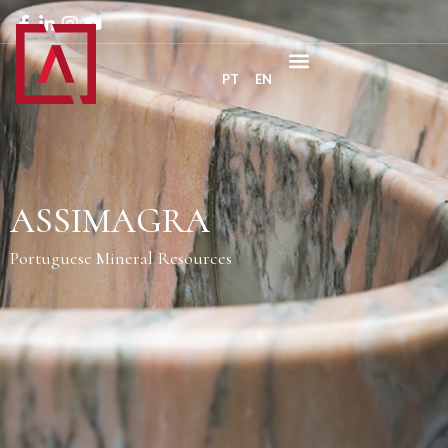
PT
EN
ASSIMAGRA
Portuguese Mineral Resources