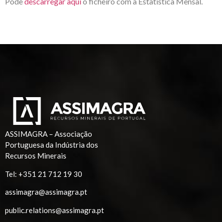
Pode
descarregar aqui
o ficheiro com a Estatística Mensal.
ASSIMAGRA – Associação
Portuguesa da Indústria dos
Recursos Minerais
Tel:
+351 21 712 19 30
assimagra@assimagra.pt
public.relations@assimagra.pt