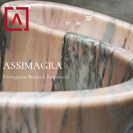
PT
EN
ASSIMAGRA
Portuguese Mineral Resources