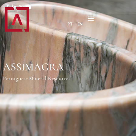
PT
EN
ASSIMAGRA
Portuguese Mineral Resources