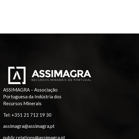
ASSIMAGRA – Associação
Portuguesa da Indústria dos
Recursos Minerais
Tel:
+351 21 712 19 30
assimagra@assimagra.pt
public.relations@assimagra.pt